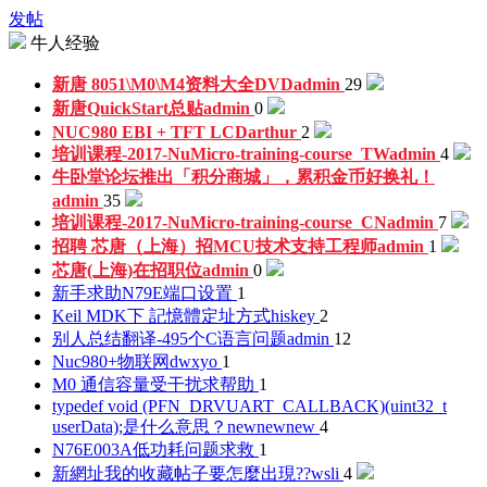
发帖
牛人经验
新唐 8051\M0\M4资料大全DVD
admin
29
新唐QuickStart总贴
admin
0
NUC980 EBI + TFT LCD
arthur
2
培训课程-2017-NuMicro-training-course_TW
admin
4
牛卧堂论坛推出「积分商城」，累积金币好换礼！
admin
35
培训课程-2017-NuMicro-training-course_CN
admin
7
招聘 芯唐（上海）招MCU技术支持工程师
admin
1
芯唐(上海)在招职位
admin
0
新手求助N79E端口设置
1
Keil MDK下 記憶體定址方式
hiskey
2
别人总结翻译-495个C语言问题
admin
12
Nuc980+物联网
dwxyo
1
M0 通信容量受干扰求帮助
1
typedef void (PFN_DRVUART_CALLBACK)(uint32_t
userData);是什么意思？
newnewnew
4
N76E003A低功耗问题求救
1
新網址我的收藏帖子要怎麼出現??
wsli
4