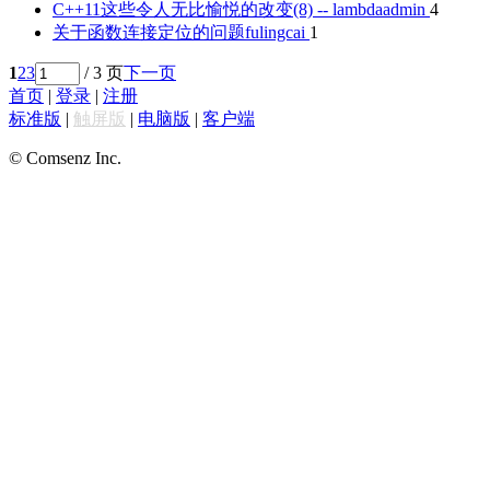
C++11这些令人无比愉悦的改变(8) -- lambda
admin
4
关于函数连接定位的问题
fulingcai
1
1
2
3
/ 3 页
下一页
首页
|
登录
|
注册
标准版
|
触屏版
|
电脑版
|
客户端
© Comsenz Inc.